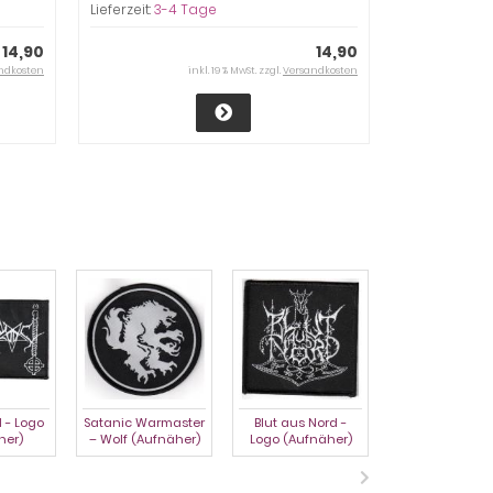
Lieferzeit:
3-4 Tage
14,90
14,90
ndkosten
inkl. 19 % MwSt. zzgl.
Versandkosten
 - Logo
Satanic Warmaster
Blut aus Nord -
Fäulnis - Lo
her)
– Wolf (Aufnäher)
Logo (Aufnäher)
Aufnäher