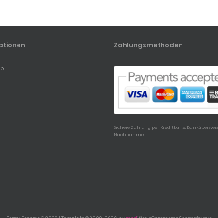
ationen
Zahlungsmethoden
ap
Sichere Zahlung per Kreditkarte, Banküberwei
Nachnahme.