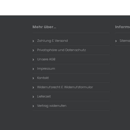
Mehr über...
Inform
Zahlung & Versand
Sitem
Privatsphäre und Datenschutz
Unsere AGB
Impressum
Kontakt
Widerrufsrecht & Widerrufsformular
Lieferzeit
Vertrag widerrufen