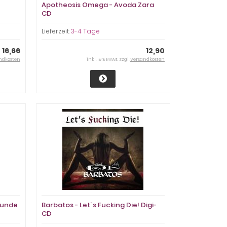
Apotheosis Omega - Avoda Zara
CD
Lieferzeit:
3-4 Tage
16,66
12,90
ndkosten
inkl. 19 % MwSt. zzgl.
Versandkosten
runde
Barbatos - Let`s Fucking Die! Digi-
CD