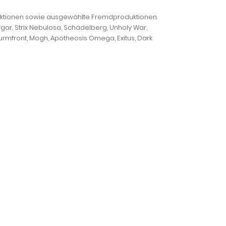
ktionen sowie ausgewählte Fremdproduktionen.
fgar, Strix Nebulosa, Schädelberg, Unholy War,
urmfront, Mogh, Apotheosis Omega, Exitus, Dark