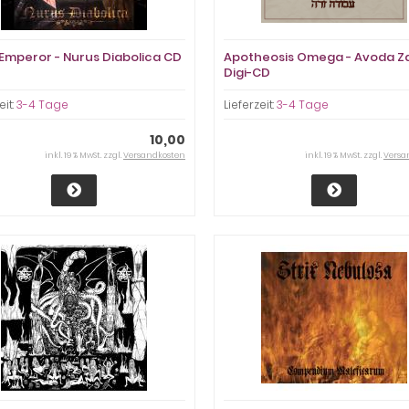
 Emperor - Nurus Diabolica CD
Apotheosis Omega - Avoda Z
Digi-CD
eit:
3-4 Tage
Lieferzeit:
3-4 Tage
10,00
inkl. 19 % MwSt. zzgl.
Versandkosten
inkl. 19 % MwSt. zzgl.
Versa