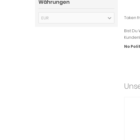
Währungen
Taken 
EUR
Bist Du
Kundenk
No Polit
Unse