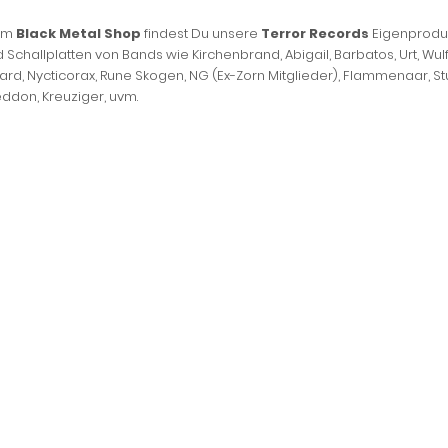
sem
Black Metal Shop
findest Du unsere
Terror Records
Eigenprodu
 Schallplatten von Bands wie Kirchenbrand, Abigail, Barbatos, Urt, Wul
rd, Nycticorax, Rune Skogen, NG (Ex-Zorn Mitglieder), Flammenaar, St
don, Kreuziger, uvm.