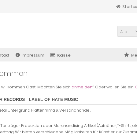
Startse
Alle
ntakt
Impressum
Kasse
Me
lkommen
h willkommen
Gast!
Möchten Sie sich
anmelden
? Oder wollen Sie ein
K
 RECORDS - LABEL OF HATE MUSIC
etal Untergrund Plattenfirma & Versandhandel.
 Tonträger Produktion oder Merchandising Artikel (Aufnäher,T-Shirts,et
verttrag. Wir bieten verschiedene Möglichkeiten für Künstler zur Zusa