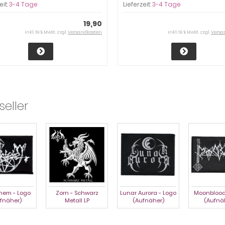
eit:
3-4 Tage
Lieferzeit:
3-4 Tage
19,90
inkl. 19 % MwSt. zzgl.
Versandkosten
inkl. 19 % MwSt. zzgl.
Versa
seller
hem - Logo
Zorn - Schwarz
Lunar Aurora - Logo
Moonblood
fnäher)
Metall LP
(Aufnäher)
(Aufnä