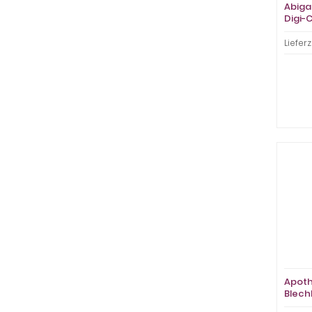
Abiga
Digi-
Lieferz
Apoth
Blech