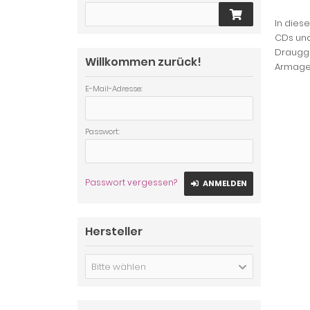
In die
CDs und
Draugga
Willkommen zurück!
Armaged
E-Mail-Adresse:
Passwort:
Passwort vergessen?
ANMELDEN
Hersteller
Bitte wählen