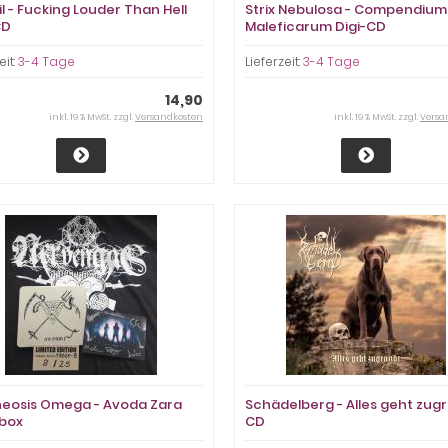
il - Fucking Louder Than Hell
Strix Nebulosa - Compendium
CD
Maleficarum Digi-CD
eit:
3-4 Tage
Lieferzeit:
3-4 Tage
14,90
inkl. 19 % MwSt. zzgl.
Versandkosten
inkl. 19 % MwSt. zzgl.
Versa
eosis Omega - Avoda Zara
Schädelberg - Alles geht zug
box
CD