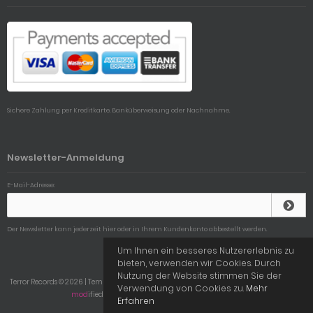
Sichere Zahlung per Kreditkarte, Banküberweisung oder Nachnahme.
Newsletter-Anmeldung
E-Mail-Adresse:
Der Newsletter kann jederzeit hier oder in Ihrem Kundenkonto abbestellt werden.
Um Ihnen ein besseres Nutzererlebnis zu
bieten, verwenden wir Cookies. Durch
Nutzung der Website stimmen Sie der
Terror Records © 2026 | Template © 2009-2026 by
mod
ified eCommerce Shopsoftware
Verwendung von Cookies zu.
Mehr
mod
ified eCommerce Shopsoftware © 2009-2026
Erfahren