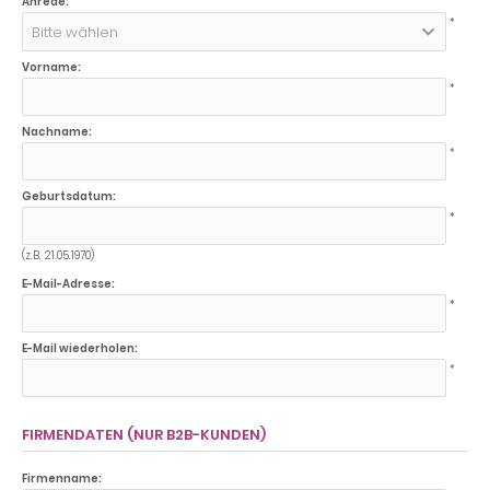
Anrede:
*
Bitte wählen
Vorname:
*
Nachname:
*
Geburtsdatum:
*
(z.B. 21.05.1970)
E-Mail-Adresse:
*
E-Mail wiederholen:
*
FIRMENDATEN (NUR B2B-KUNDEN)
Firmenname: