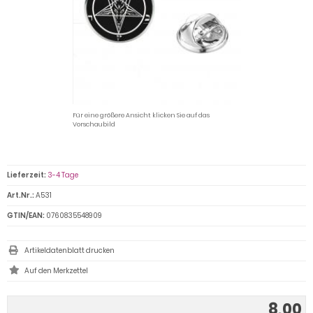
Für eine größere Ansicht klicken Sie auf das
Vorschaubild
Lieferzeit:
3-4 Tage
Art.Nr.:
A531
GTIN/EAN:
0760835548909
Artikeldatenblatt drucken
8,00