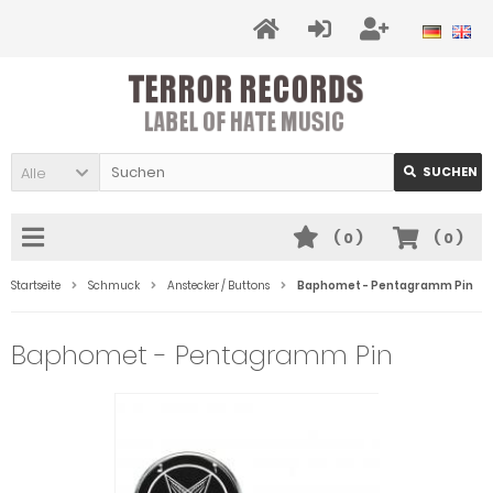
Alle
SUCHEN
(
0
)
(
0
)
Startseite
Schmuck
Anstecker / Buttons
Baphomet - Pentagramm Pin
Baphomet - Pentagramm Pin