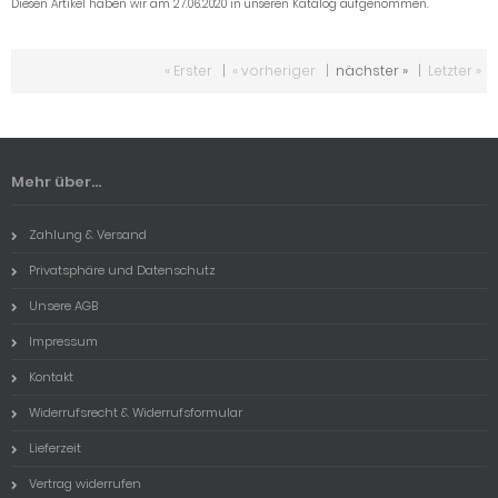
Diesen Artikel haben wir am 27.06.2020 in unseren Katalog aufgenommen.
« Erster
|
« vorheriger
|
nächster »
|
Letzter »
Mehr über...
Zahlung & Versand
Privatsphäre und Datenschutz
Unsere AGB
Impressum
Kontakt
Widerrufsrecht & Widerrufsformular
Lieferzeit
Vertrag widerrufen