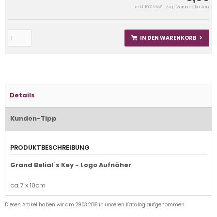
inkl. 19 % MwSt. zzgl.
Versandkosten
IN DEN WARENKORB
Details
Kunden-Tipp
PRODUKTBESCHREIBUNG
Grand Belial`s Key - Logo Aufnäher
ca. 7 x 10cm
Diesen Artikel haben wir am 29.03.2018 in unseren Katalog aufgenommen.