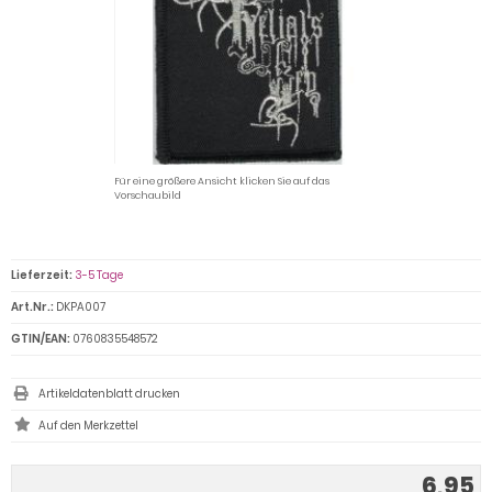
Für eine größere Ansicht klicken Sie auf das
Vorschaubild
Lieferzeit:
3-5 Tage
Art.Nr.:
DKPA007
GTIN/EAN:
0760835548572
Artikeldatenblatt drucken
6,95