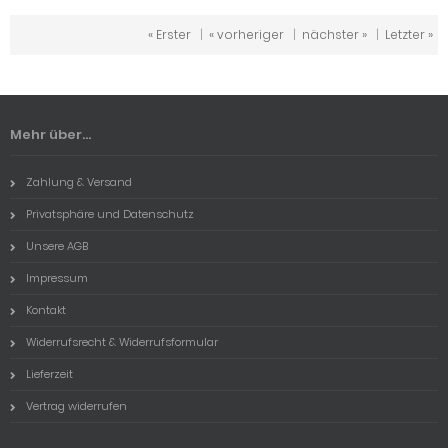
« Erster
|
« vorheriger
|
nächster »
|
Letzter »
Mehr über...
Zahlung & Versand
Privatsphäre und Datenschutz
Unsere AGB
Impressum
Kontakt
Widerrufsrecht & Widerrufsformular
Lieferzeit
Vertrag widerrufen