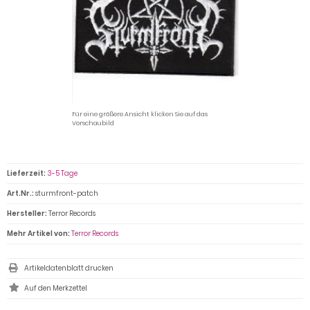
Für eine größere Ansicht klicken Sie auf das
Vorschaubild
Lieferzeit:
3-5 Tage
Art.Nr.:
sturmfront-patch
Hersteller:
Terror Records
Mehr Artikel von:
Terror Records
Artikeldatenblatt drucken