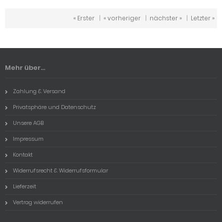
« Erster
|
« vorheriger
|
nächster »
|
Letzter »
Mehr über...
Zahlung & Versand
Privatsphäre und Datenschutz
Unsere AGB
Impressum
Kontakt
Widerrufsrecht & Widerrufsformular
Lieferzeit
Vertrag widerrufen